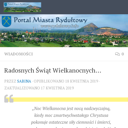
Przejdź do treści
WIADOMOŚCI
0
Radosnych Świąt Wielkanocnych…
PRZEZ
SABINA
· OPUBLIKOWANO
18 KWIETNIA 2019
·
ZAKTUALIZOWANO
17 KWIETNIA 2019
„Noc Wielkanocna jest nocą nadzwyczajną,
kiedy moc zmartwychwstałego Chrystusa
pokonuje ostateczne siły ciemności i śmierci,