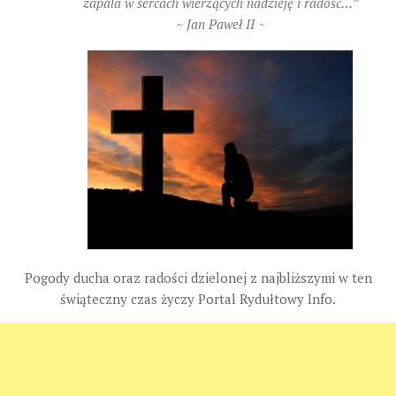
zapala w sercach wierzących nadzieję i radość…”
~ Jan Paweł II ~
Pogody ducha oraz radości dzielonej z najbliższymi w ten
świąteczny czas życzy Portal Rydułtowy Info.