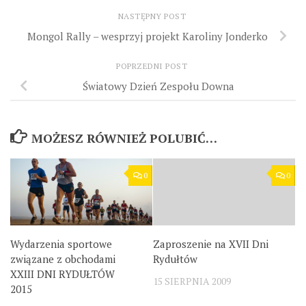
NASTĘPNY POST
Mongol Rally – wesprzyj projekt Karoliny Jonderko
POPRZEDNI POST
Światowy Dzień Zespołu Downa
MOŻESZ RÓWNIEŻ POLUBIĆ…
0
0
Wydarzenia sportowe
Zaproszenie na XVII Dni
związane z obchodami
Rydułtów
XXIII DNI RYDUŁTÓW
15 SIERPNIA 2009
2015