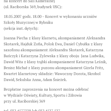
na koncert do Sali Kameralnej
(ul. Raciborska 369, budynek USC):
18.05.2007 godz. 18.00 – Koncert w wykonaniu uczniów
Szkoły Muzycznej w Rybniku
(sekcja inst. dętych):
Joanna Piecha z klasy klarnetu, akompaniament Aleksandra
Skotarek, Hajduk Zofia, Polok Ewa, Daniel Cybułka z klasy
saxofonu akompaniament Aleksandra Skotarek, Katarzyna
Bańczyk i Katarzyna Zylewska z klasy oboju Jana Ludwika,
Dawid Wita z klasy trąbki akompaniament Katarzyna Leśnik,
Benisz Michał z klasy puzonu akompaniament Gizela Fritz,
Kwartet klarnetowy składzie: Wawoczny Dorota, Skrobol
Dawid, Sekulska Anna, Adam Śnieżek.
Bezpłatne zaproszenia na koncert można odebrać
w Wydziale Oświaty, Kultury, Sportu i Zdrowia
przy ul. Raciborskiej 369
tel. 032 4577339 lub 032 4537 537