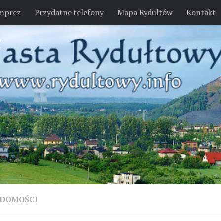
imprez
Przydatne telefony
Mapa Rydułtów
Kontakt
DOMOŚCI