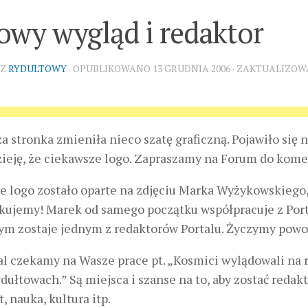
owy wygląd i redaktor
EZ
RYDULTOWY
· OPUBLIKOWANO
13 GRUDNIA 2006
· ZAKTUALIZO
a stronka zmieniła nieco szatę graficzną. Pojawiło się
ieję, że ciekawsze logo. Zapraszamy na Forum do kom
 logo zostało oparte na zdjęciu Marka Wyżykowskiego,
kujemy! Marek od samego początku współpracuje z Por
m zostaje jednym z redaktorów Portalu. Życzymy powo
l czekamy na Wasze prace pt.
„Kosmici wylądowali na 
ydułtowach.”
Są miejsca i szanse na to, aby zostać reda
t, nauka, kultura itp.