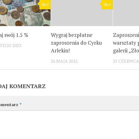
0
0
j swój 1.5 %
Wygraj bezpłatne
Zaproszeni
zaproszenia do Cyrku
warsztaty 
UTEGO 2023
Arlekin!
galerii „Zł
26 MAJA 2012
25 CZERWCA 
DAJ KOMENTARZ
omentarz
*