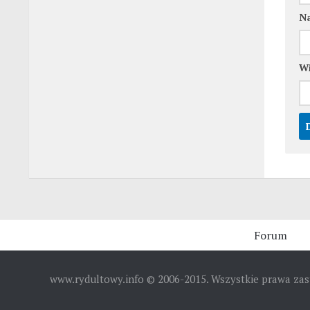
N
Wi
Forum
www.rydultowy.info © 2006-2015. Wszystkie prawa za