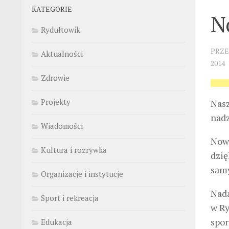
KATEGORIE
N
Rydułtowik
PRZ
Aktualności
2014
Zdrowie
Projekty
Nasz
nadz
Wiadomości
Nowe
Kultura i rozrywka
dzię
samy
Organizacje i instytucje
Nada
Sport i rekreacja
w R
spor
Edukacja