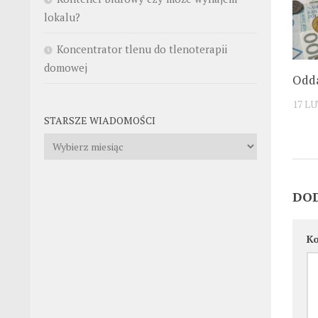
lokalu?
Koncentrator tlenu do tlenoterapii
domowej
Odda
17 L
STARSZE WIADOMOŚCI
Starsze
wiadomości
DO
K