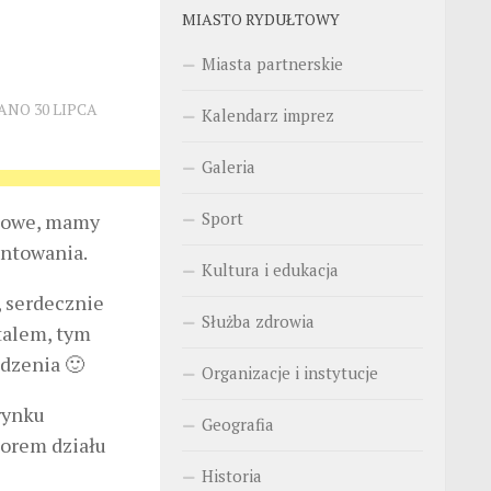
MIASTO RYDUŁTOWY
Miasta partnerskie
WANO
30 LIPCA
Kalendarz imprez
Galeria
Sport
 nowe, mamy
entowania.
Kultura i edukacja
 serdecznie
Służba zdrowia
talem, tym
dzenia 🙂
Organizacje i instytucje
rynku
Geografia
ktorem działu
Historia