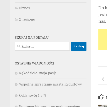
Do k
Biznes
Jeśl
Z regionu
nas.
SZUKAJ NA PORTALU
Szukaj:
OSTATNIE WIADOMOŚCI
Rękodzieło, moja pasja
Wspólne sprzątanie miasta Rydułtowy
Oddaj swój 1.5 %
Kontener biurowy czy może wynajem