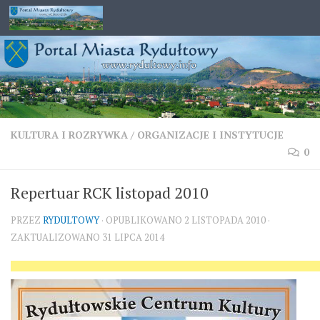
Przejdź do treści
KULTURA I ROZRYWKA
/
ORGANIZACJE I INSTYTUCJE
0
Repertuar RCK listopad 2010
PRZEZ
RYDULTOWY
· OPUBLIKOWANO
2 LISTOPADA 2010
·
ZAKTUALIZOWANO
31 LIPCA 2014