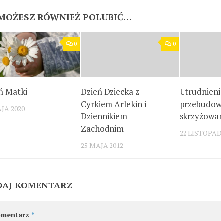
MOŻESZ RÓWNIEŻ POLUBIĆ…
0
0
ń Matki
Dzień Dziecka z
Utrudnieni
Cyrkiem Arlekin i
przebudo
JA 2020
Dziennikiem
skrzyżowa
Zachodnim
22 LISTOPAD
25 MAJA 2012
DAJ KOMENTARZ
omentarz
*