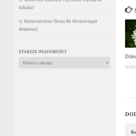
lokalu?
Koncentrator tlenu do tlenoterapii
domowej
STARSZE WIADOMOŚCI
Dzie
Starsze
26 MA
wiadomości
DO
K