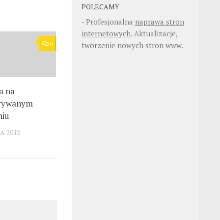
POLECAMY
- Profesjonalna
naprawa stron
internetowych
. Aktualizacje,
0
tworzenie nowych stron www.
a na
wywanym
niu
A 2012