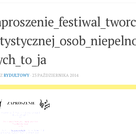
aproszenie_festiwal_tworc
rtystycznej_osob_niepeln
ych_to_ja
EZ
RYDULTOWY
·
23 PAŹDZIERNIKA 2014