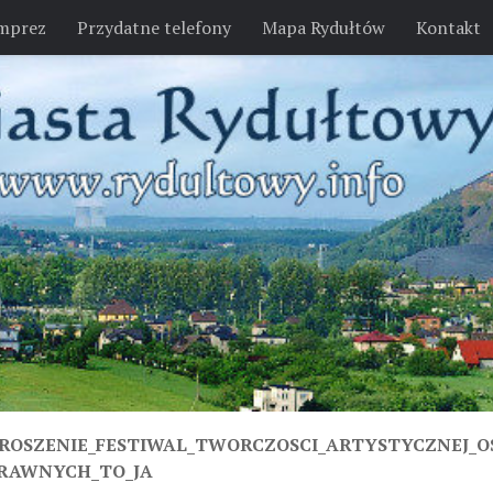
imprez
Przydatne telefony
Mapa Rydułtów
Kontakt
ROSZENIE_FESTIWAL_TWORCZOSCI_ARTYSTYCZNEJ_O
RAWNYCH_TO_JA