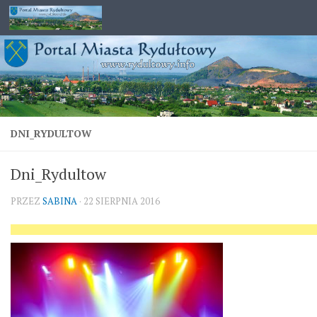
Przejdź do treści
DNI_RYDULTOW
Dni_Rydultow
PRZEZ
SABINA
·
22 SIERPNIA 2016