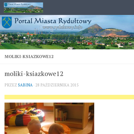
Przejdź do treści
MOLIKI-KSIAZKOWE12
moliki-ksiazkowe12
PRZEZ
SABINA
·
28 PAŹDZIERNIKA 2015