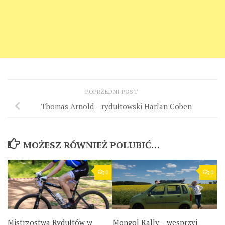
POPRZEDNI POST
Thomas Arnold – rydułtowski Harlan Coben
MOŻESZ RÓWNIEŻ POLUBIĆ…
0
0
Mistrzostwa Rydułtów w
Mongol Rally – wesprzyj