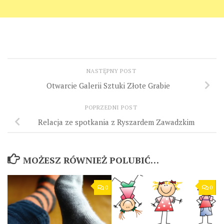
NASTĘPNY POST
Otwarcie Galerii Sztuki Złote Grabie
POPRZEDNI POST
Relacja ze spotkania z Ryszardem Zawadzkim
MOŻESZ RÓWNIEŻ POLUBIĆ…
0
0