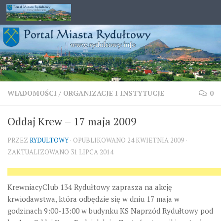
Przejdź do treści
WIADOMOŚCI
/
ORGANIZACJE I INSTYTUCJE
0
Oddaj Krew – 17 maja 2009
PRZEZ
RYDULTOWY
· OPUBLIKOWANO
24 KWIETNIA 2009
·
ZAKTUALIZOWANO
31 LIPCA 2014
KrewniacyClub 134 Rydułtowy zaprasza na akcję
krwiodawstwa, która odbędzie się w dniu 17 maja w
godzinach 9:00-13:00 w budynku KS Naprzód Rydułtowy pod