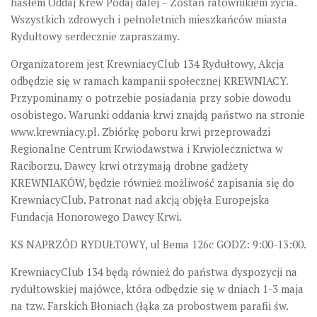
hasłem Oddaj Krew Podaj dalej – Zostań ratownikiem życia.
Wszystkich zdrowych i pełnoletnich mieszkańców miasta
Rydułtowy serdecznie zapraszamy.
Organizatorem jest KrewniacyClub 134 Rydułtowy, Akcja
odbędzie się w ramach kampanii społecznej KREWNIACY.
Przypominamy o potrzebie posiadania przy sobie dowodu
osobistego. Warunki oddania krwi znajdą państwo na stronie
www.krewniacy.pl. Zbiórkę poboru krwi przeprowadzi
Regionalne Centrum Krwiodawstwa i Krwiolecznictwa w
Raciborzu. Dawcy krwi otrzymają drobne gadżety
KREWNIAKÓW, będzie również możliwość zapisania się do
KrewniacyClub. Patronat nad akcją objęła Europejska
Fundacja Honorowego Dawcy Krwi.
KS NAPRZÓD RYDUŁTOWY, ul Bema 126c GODZ: 9:00-13:00.
KrewniacyClub 134 będą również do państwa dyspozycji na
rydułtowskiej majówce, która odbędzie się w dniach 1-3 maja
na tzw. Farskich Błoniach (łąka za probostwem parafii św.